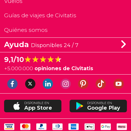
Vuelos
Guías de viajes de Civitatis
Quiénes somos
Ayuda
Disponibles 24 / 7
★★★★★
★★★★★
9,1/10
+
5.000.000
opiniones de Civitatis
DISPONIBLE EN
DISPONIBLE EN
App Store
Google Play