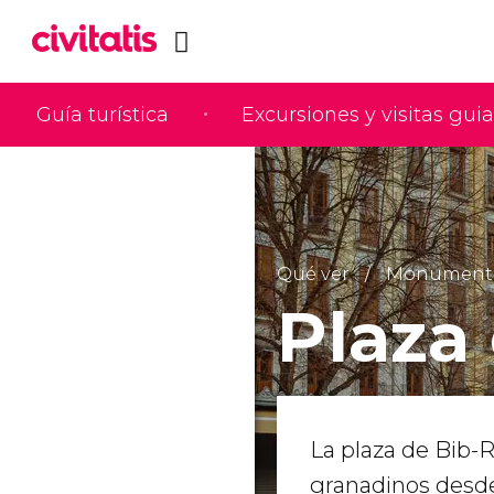
Guía turística
Excursiones y visitas gui
Qué ver
Monumentos 
Plaza
La plaza de Bib-
granadinos desde 