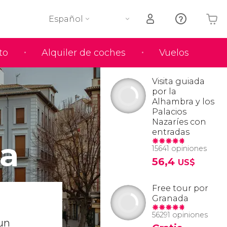
Español
to
Alquiler de coches
Vuelos
Tu carrito está vacío
Visita guiada
por la
Alhambra y los
Palacios
Nazaríes con
entradas
la
15641 opiniones
56,4
US$
Free tour por
Granada
56291 opiniones
 un