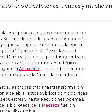
mado lleno de
cafeterías, tiendas y mucho 
bla es el principal punto de encuentro de
s. Se trata de uno de los espacios con más
, ya que su origen se remonta a
la época
gnifica “Puerta del Río” y se llama así
 el Darro y una de las puertas de entrada
, su cercanía con puntos estratégicos
ayor o la
Alcaicería
lo convertían en uno
s concurridos de la Granada musulmana.
ada, las tropas cristianas transformaron
on a celebrar
actos públicos
como corridas
es ecuestres y hasta ejecuciones. Además,
 de la biblioteca de la
Madraza
fueron
za de Bib-Rambla.