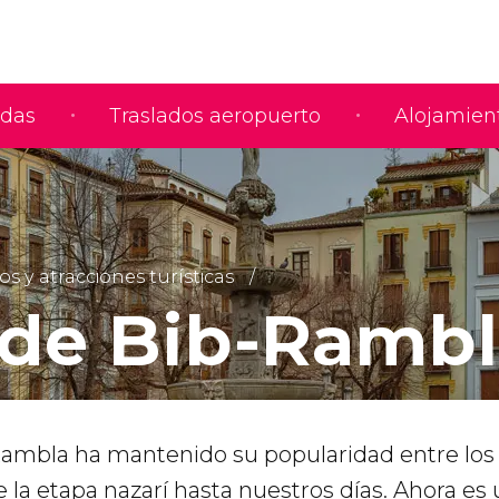
adas
Traslados aeropuerto
Alojamien
y atracciones turísticas
 de Bib-Ramb
Rambla ha mantenido su popularidad entre los
la etapa nazarí hasta nuestros días. Ahora es