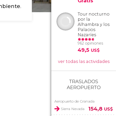
Gratis
ambiente
.
Tour nocturno
por la
Alhambra y los
Palacios
Nazaríes
962 opiniones
49,5
US$
ver todas las actividades
TRASLADOS
AEROPUERTO
Aeropuerto de Granada
154,8
Sierra Nevada
US$