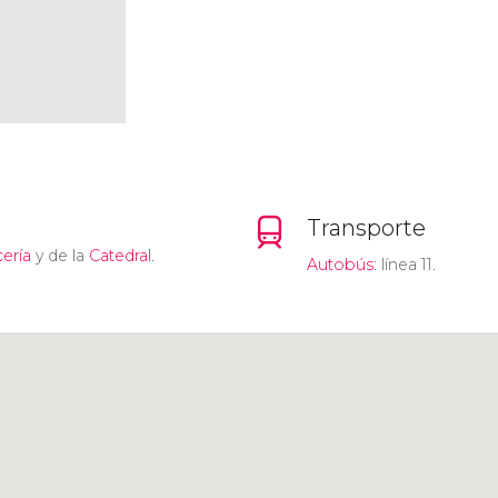
Transporte
cería
y de la
Catedral
.
Autobús
: línea 11.
Pulsa para usar el mapa