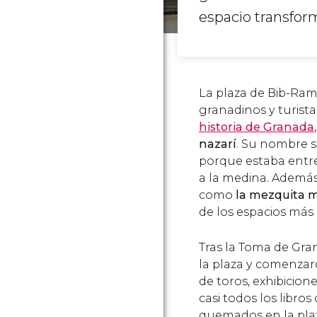
espacio transfor
La plaza de Bib-Ram
granadinos y turista
historia de Granada
nazarí
. Su nombre si
porque estaba entre
a la medina. Además
como
la mezquita m
de los espacios má
Tras la Toma de Gran
la plaza y comenzar
de toros, exhibicion
casi todos los libros
quemados en la pla