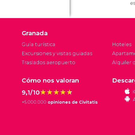
es
m
ja
p
Granada
ed
p
Guía turística
Hoteles
Excursiones y visitas guiadas
Apartam
Traslados aeropuerto
Alquiler 
Cómo nos valoran
Descar
★★★★★
★★★★★
9,1/10
+
5.000.000
opiniones de Civitatis