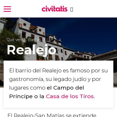
Qué ver
Barrios
Realejo
El barrio del Realejo es famoso por su
gastronomía, su legado judío y por
lugares como
el Campo del
Príncipe o la
Casa de los Tiros
.
El Realejo-San Matías se extiende