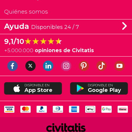
Quiénes somos
Ayuda
Disponibles 24 / 7
★★★★★
★★★★★
9,1/10
+
5.000.000
opiniones de Civitatis
DISPONIBLE EN
DISPONIBLE EN
App Store
Google Play