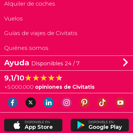
Alquiler de coches
Vuelos
Guías de viajes de Civitatis
Quiénes somos
Ayuda
Disponibles 24 / 7
★★★★★
★★★★★
9,1/10
+
5.000.000
opiniones de Civitatis
DISPONIBLE EN
DISPONIBLE EN
App Store
Google Play