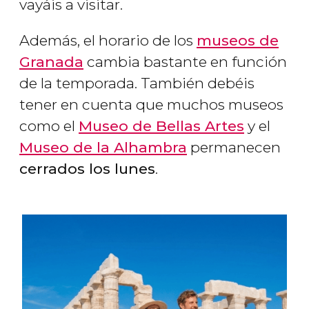
vayáis a visitar.
Además, el horario de los
museos de
Granada
cambia bastante en función
de la temporada. También debéis
tener en cuenta que muchos museos
como el
Museo de Bellas Artes
y el
Museo de la Alhambra
permanecen
cerrados los lunes
.