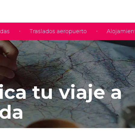
adas
Traslados aeropuerto
Alojamien
ica tu viaje a
da