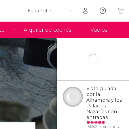
Español
to
Alquiler de coches
Vuelos
Tu carrito está vacío
Visita guiada
por la
Alhambra y los
Palacios
Nazaríes con
entradas
15682 opiniones