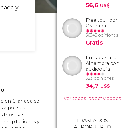
56,6
US$
anada y
Free tour por
Granada
56345 opiniones
Gratis
Entradas a la
Alhambra con
audioguía
323 opiniones
34,7
US$
po
ver todas las actividades
po en Granada se
iza por sus
s fríos, sus
TRASLADOS
precipitaciones y
AEROPUERTO