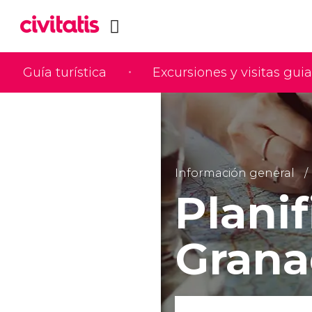
Guía turística
Excursiones y visitas gui
Información general
Planif
Grana