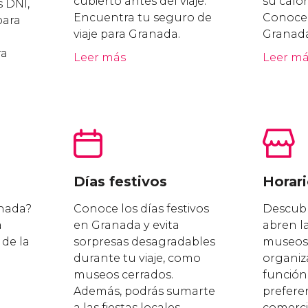
cubierto antes del viaje.
su calor
s DNI,
Encuentra tu seguro de
Conoce 
para
viaje para Granada.
Granada
ra
Leer más
Leer m
Días festivos
Horar
anada?
Conoce los días festivos
Descubr
a
en Granada y evita
abren la
 de la
sorpresas desagradables
museos 
durante tu viaje, como
organiza
museos cerrados.
función
u
Además, podrás sumarte
preferen
a las fiestas locales.
comerci