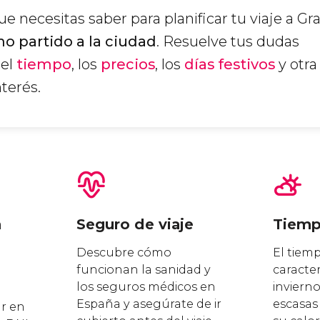
e necesitas saber para planificar tu viaje a Gr
o partido a la ciudad
. Resuelve tus dudas
 el
tiempo
, los
precios
, los
días festivos
y otra
terés.
n
Seguro de viaje
Tiem
Descubre cómo
El tiem
funcionan la sanidad y
caracter
los seguros médicos en
invierno
España y asegúrate de ir
escasas 
ar en