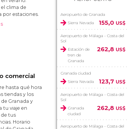
 en verano.
el clima de
 por estaciones.
Aeropuerto de Granada
155,0
Sierra Nevada
US$
ás
Aeropuerto de Málaga - Costa del
Sol
262,8
Estación de
US$
tren de
Granada
Granada ciudad
io comercial
123,7
Sierra Nevada
US$
e hasta qué hora
s tiendas y los
Aeropuerto de Málaga - Costa del
Sol
de Granada y
262,8
 tu viaje en
Granada
US$
ciudad
 de tus
cias. Horario
Aeropuerto de Málaga - Costa del
al de Granada.